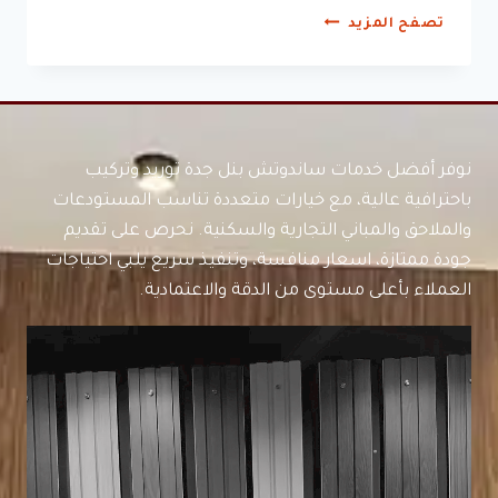
شبوك
تصفح المزيد
أمنية
جدة
نوفر أفضل خدمات ساندوتش بنل جدة توريد وتركيب
باحترافية عالية، مع خيارات متعددة تناسب المستودعات
والملاحق والمباني التجارية والسكنية. نحرص على تقديم
جودة ممتازة، اسعار منافسة، وتنفيذ سريع يلبي احتياجات
العملاء بأعلى مستوى من الدقة والاعتمادية.