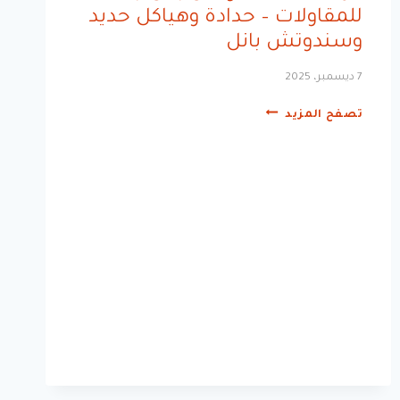
للمقاولات – حدادة وهياكل حديد
وسندوتش بانل
7 ديسمبر، 2025
مؤسسة
تصفح المزيد
ساندوتش
بانل
جدة
للمقاولات
–
حدادة
وهياكل
حديد
وسندوتش
بانل